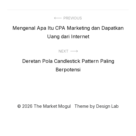
N
PREVIOUS
P
Mengenal Apa Itu CPA Marketing dan Dapatkan
a
r
Uang dari Internet
v
e
i
NEXT
v
N
Deretan Pola Candlestick Pattern Paling
i
g
e
Berpotensi
o
a
x
u
s
t
s
p
i
p
o
o
p
© 2026 The Market Mogul
Theme by
Design Lab
s
s
o
t
t
s
:
: