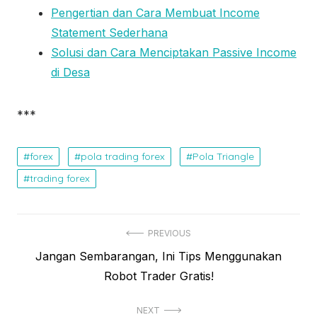
Pengertian dan Cara Membuat Income
Statement Sederhana
Solusi dan Cara Menciptakan Passive Income
di Desa
***
forex
pola trading forex
Pola Triangle
trading forex
N
PREVIOUS
P
Jangan Sembarangan, Ini Tips Menggunakan
a
r
Robot Trader Gratis!
v
e
i
NEXT
v