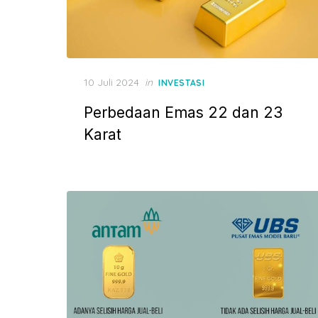
P
10 Juli 2024
in
INVESTASI
o
Perbedaan Emas 22 dan 23
s
t
Karat
e
d
o
n