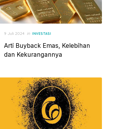
P
9 Juli 2024
in
INVESTASI
o
Arti Buyback Emas, Kelebihan
s
t
dan Kekurangannya
e
d
o
n