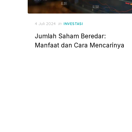
P
4 Juli 2024
in
INVESTASI
o
Jumlah Saham Beredar:
s
t
Manfaat dan Cara Mencarinya
e
d
o
n
N
a
v
i
g