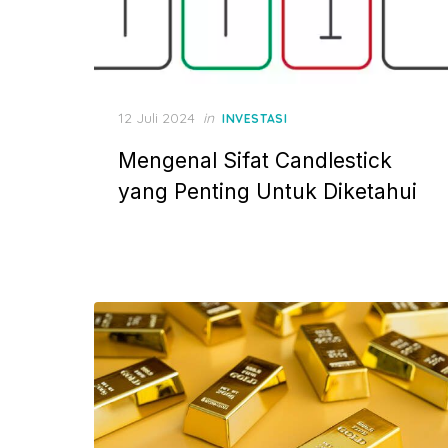
P
12 Juli 2024
in
INVESTASI
o
Mengenal Sifat Candlestick
s
t
yang Penting Untuk Diketahui
e
d
o
n