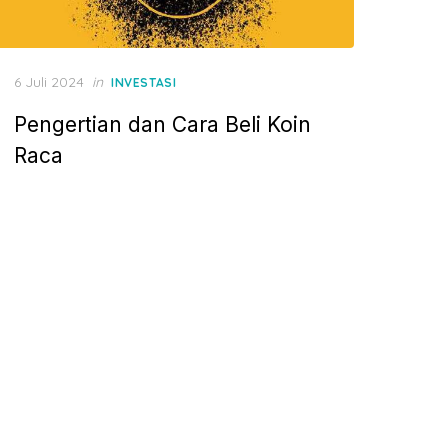
P
6 Juli 2024
in
INVESTASI
o
Pengertian dan Cara Beli Koin
s
t
Raca
e
d
o
n