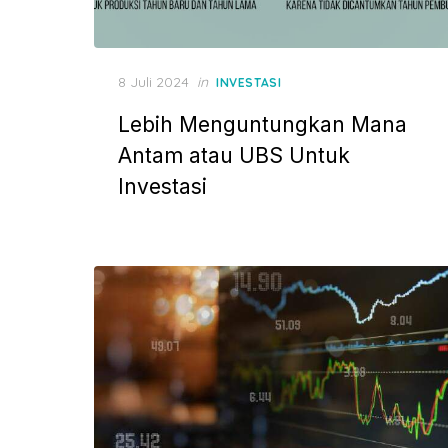
P
8 Juli 2024
in
INVESTASI
o
Lebih Menguntungkan Mana
s
t
Antam atau UBS Untuk
e
Investasi
d
o
n