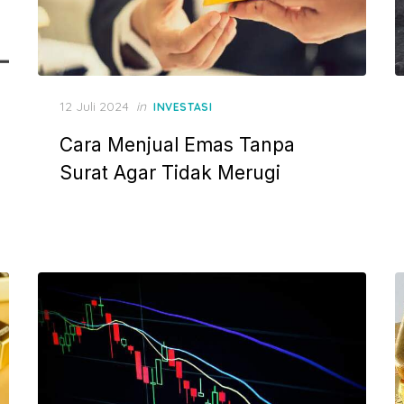
P
12 Juli 2024
in
INVESTASI
o
Cara Menjual Emas Tanpa
s
t
Surat Agar Tidak Merugi
e
d
o
n