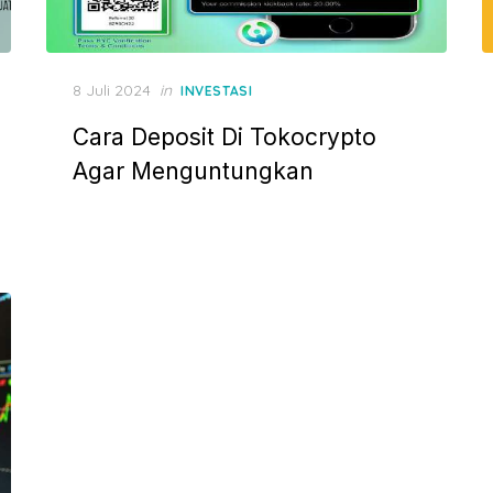
P
8 Juli 2024
in
INVESTASI
o
Cara Deposit Di Tokocrypto
s
t
Agar Menguntungkan
e
d
o
n