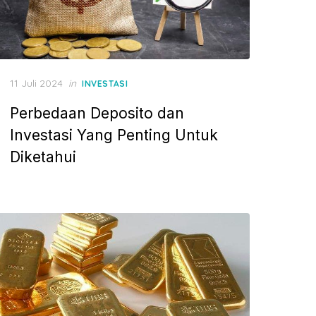
P
11 Juli 2024
in
INVESTASI
o
Perbedaan Deposito dan
s
t
Investasi Yang Penting Untuk
e
Diketahui
d
o
n