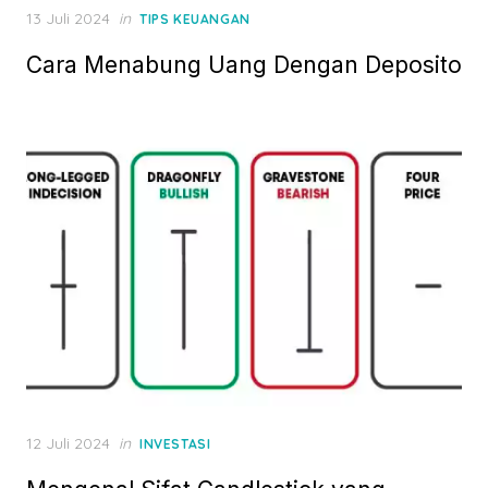
P
13 Juli 2024
in
TIPS KEUANGAN
o
Cara Menabung Uang Dengan Deposito
s
t
e
d
o
n
P
12 Juli 2024
in
INVESTASI
o