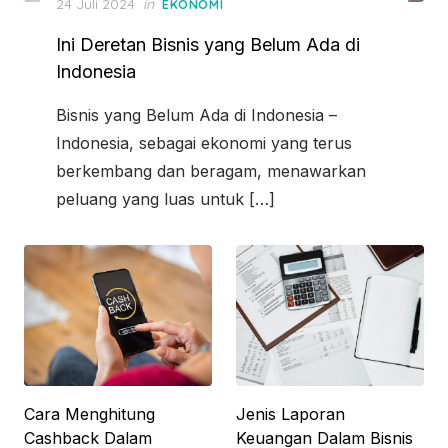
P
24 Juli 2024
in
EKONOMI
o
Ini Deretan Bisnis yang Belum Ada di
s
t
Indonesia
e
d
Bisnis yang Belum Ada di Indonesia –
o
Indonesia, sebagai ekonomi yang terus
n
berkembang dan beragam, menawarkan
peluang yang luas untuk […]
Cara Menghitung
Jenis Laporan
Cashback Dalam
Keuangan Dalam Bisnis