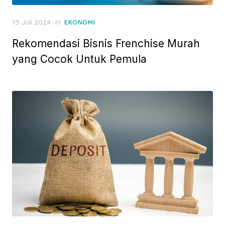
P
13 Juli 2024
in
EKONOMI
o
Rekomendasi Bisnis Frenchise Murah
s
t
yang Cocok Untuk Pemula
e
d
o
n