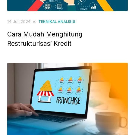
P
14 Juli 2024
in
TEKNIKAL ANALISIS
o
Cara Mudah Menghitung
s
t
Restrukturisasi Kredit
e
d
o
n