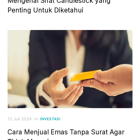
Mengenal Sifat Candlestick yang
s
t
Penting Untuk Diketahui
e
d
o
n
P
12 Juli 2024
in
INVESTASI
o
Cara Menjual Emas Tanpa Surat Agar
s
t