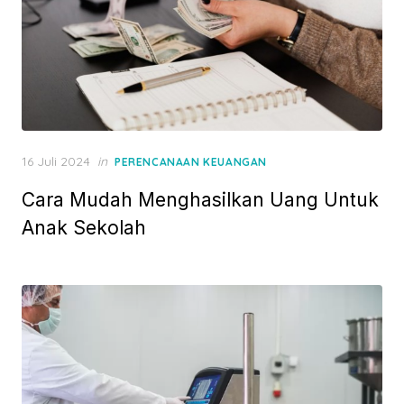
P
16 Juli 2024
in
PERENCANAAN KEUANGAN
o
Cara Mudah Menghasilkan Uang Untuk
s
t
Anak Sekolah
e
d
o
n