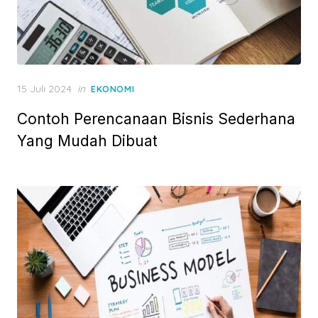
P
15 Juli 2024
in
EKONOMI
o
Contoh Perencanaan Bisnis Sederhana
s
t
Yang Mudah Dibuat
e
d
o
n