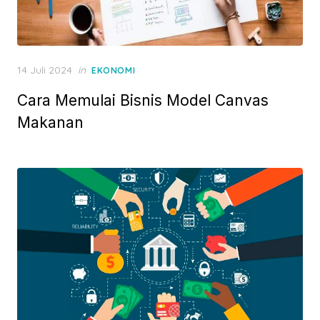
P
14 Juli 2024
in
EKONOMI
o
Cara Memulai Bisnis Model Canvas
s
t
Makanan
e
d
o
n