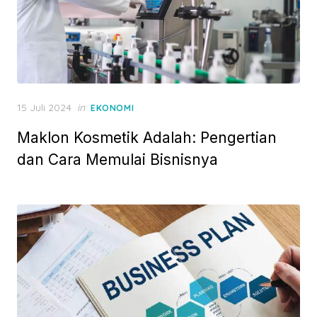
P
15 Juli 2024
in
EKONOMI
o
Maklon Kosmetik Adalah: Pengertian
s
t
dan Cara Memulai Bisnisnya
e
d
o
n