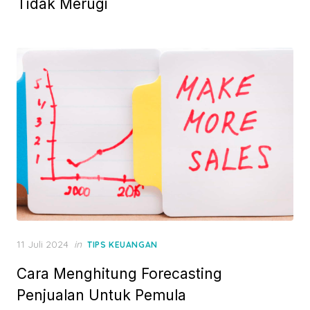
Tidak Merugi
e
d
o
n
P
11 Juli 2024
in
TIPS KEUANGAN
o
Cara Menghitung Forecasting
s
t
Penjualan Untuk Pemula
e