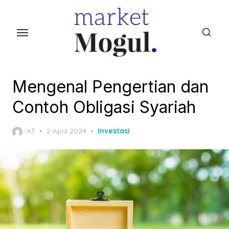
S
k
i
p
t
o
Mengenal Pengertian dan
t
Contoh Obligasi Syariah
h
e
P
AT
2 April 2024
Investasi
c
o
o
s
t
n
e
t
d
e
o
n
n
t