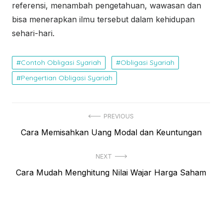
referensi, menambah pengetahuan, wawasan dan
bisa menerapkan ilmu tersebut dalam kehidupan
sehari-hari.
Contoh Obligasi Syariah
Obligasi Syariah
Pengertian Obligasi Syariah
N
PREVIOUS
P
Cara Memisahkan Uang Modal dan Keuntungan
a
r
v
NEXT
e
i
N
Cara Mudah Menghitung Nilai Wajar Harga Saham
v
e
i
g
x
o
a
t
u