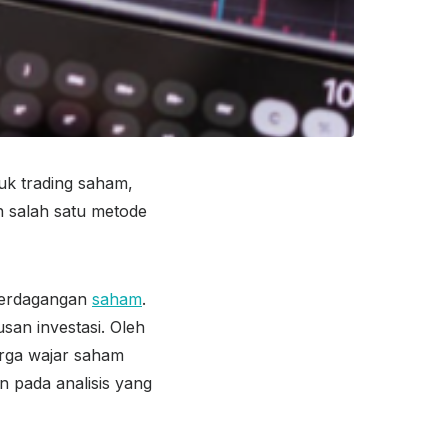
uk trading saham,
h salah satu metode
 perdagangan
saham
.
an investasi. Oleh
rga wajar saham
n pada analisis yang