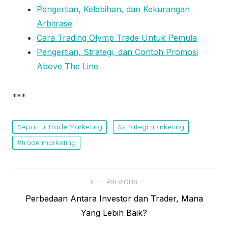
Pengertian, Kelebihan, dan Kekurangan
Arbitrase
Cara Trading Olymp Trade Untuk Pemula
Pengertian, Strategi, dan Contoh Promosi
Above The Line
***
Apa itu Trade Marketing
strategi marketing
trade marketing
N
PREVIOUS
P
Perbedaan Antara Investor dan Trader, Mana
a
r
Yang Lebih Baik?
v
e