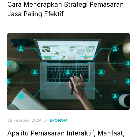
Cara Menerapkan Strategi Pemasaran
s
t
Jasa Paling Efektif
e
d
o
n
P
28 Februari 2024
in
EKONOMI
o
Apa itu Pemasaran Interaktif, Manfaat,
s