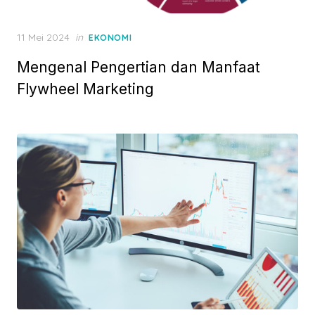
P
11 Mei 2024
in
EKONOMI
o
Mengenal Pengertian dan Manfaat
s
t
Flywheel Marketing
e
d
o
n