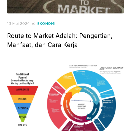
P
13 Mei 2024
in
EKONOMI
o
Route to Market Adalah: Pengertian,
s
t
Manfaat, dan Cara Kerja
e
d
o
n