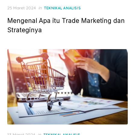
P
25 Maret 2024
in
TEKNIKAL ANALISIS
o
Mengenal Apa itu Trade Marketing dan
s
t
Strateginya
e
d
o
n
P
13 Maret 2024
in
TEKNIKAL ANALISIS