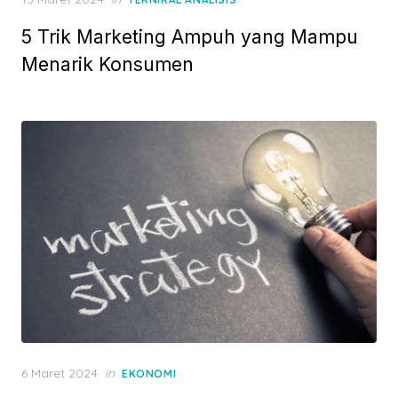
o
5 Trik Marketing Ampuh yang Mampu
s
t
Menarik Konsumen
e
d
o
n
P
6 Maret 2024
in
EKONOMI
o