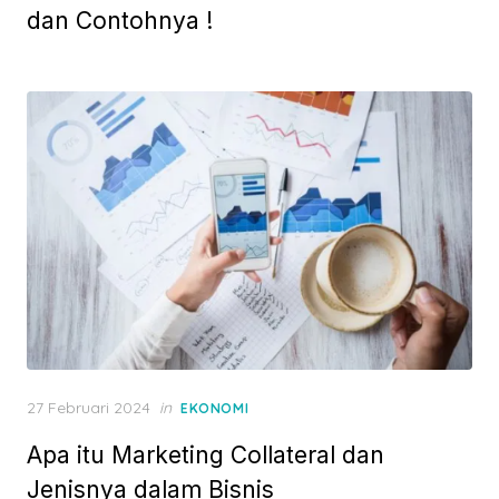
t
dan Contohnya !
e
d
o
n
P
27 Februari 2024
in
EKONOMI
o
Apa itu Marketing Collateral dan
s
t
Jenisnya dalam Bisnis