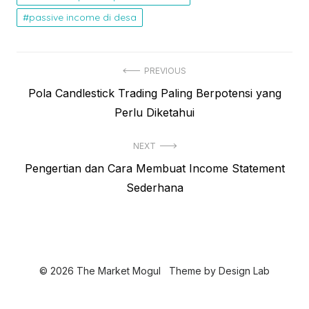
passive income di desa
N
PREVIOUS
P
Pola Candlestick Trading Paling Berpotensi yang
a
r
Perlu Diketahui
v
e
i
NEXT
v
N
Pengertian dan Cara Membuat Income Statement
i
g
e
Sederhana
o
a
x
u
s
t
s
p
i
p
o
o
p
© 2026 The Market Mogul
Theme by
Design Lab
s
s
o
t
t