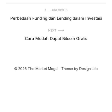
N
PREVIOUS
P
Perbedaan Funding dan Lending dalam Investasi
a
r
v
NEXT
e
i
N
Cara Mudah Dapat Bitcoin Gratis
v
e
i
g
x
o
a
t
u
s
p
s
© 2026 The Market Mogul
Theme by
Design Lab
o
i
p
s
o
p
t
s
o
:
t
s
: