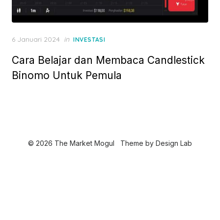
P
6 Januari 2024
in
INVESTASI
o
Cara Belajar dan Membaca Candlestick
s
t
Binomo Untuk Pemula
e
d
o
n
© 2026 The Market Mogul
Theme by
Design Lab