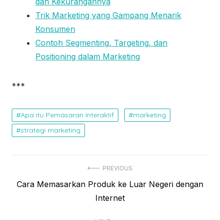
dan Kekurangannya
Trik Marketing yang Gampang Menarik
Konsumen
Contoh Segmenting, Targeting, dan
Positioning dalam Marketing
***
Apa itu Pemasaran Interaktif
marketing
strategi marketing
N
PREVIOUS
P
Cara Memasarkan Produk ke Luar Negeri dengan
a
r
Internet
v
e