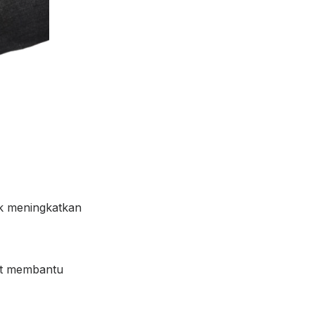
uk meningkatkan
at membantu