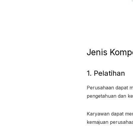
Jenis Komp
1. Pelatihan
Perusahaan dapat m
pengetahuan dan ke
Karyawan dapat men
kemajuan perusahaa