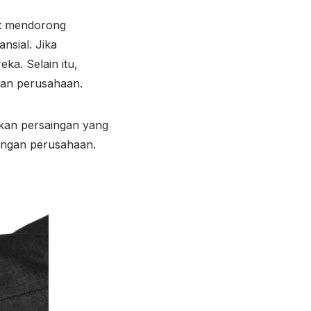
pat mendorong
nsial. Jika
ka. Selain itu,
kan perusahaan.
lkan persaingan yang
ngan perusahaan.