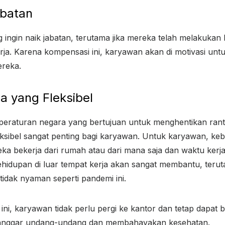
abatan
ingin naik jabatan, terutama jika mereka telah melakukan
erja. Karena kompensasi ini, karyawan akan di motivasi un
ereka.
ja yang Fleksibel
raturan negara yang bertujuan untuk menghentikan ranta
leksibel sangat penting bagi karyawan. Untuk karyawan, keb
 bekerja dari rumah atau dari mana saja dan waktu kerja
hidupan di luar tempat kerja akan sangat membantu, terut
tidak nyaman seperti pandemi ini.
ni, karyawan tidak perlu pergi ke kantor dan tetap dapat 
langgar undang-undang dan membahayakan kesehatan.