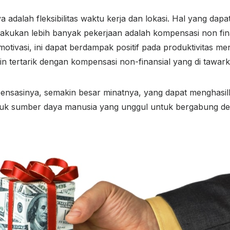
 adalah fleksibilitas waktu kerja dan lokasi. Hal yang da
kukan lebih banyak pekerjaan adalah kompensasi non fina
tivasi, ini dapat berdampak positif pada produktivitas mere
in tertarik dengan kompensasi non-finansial yang di tawar
ensasinya, semakin besar minatnya, yang dapat menghasi
k sumber daya manusia yang unggul untuk bergabung de