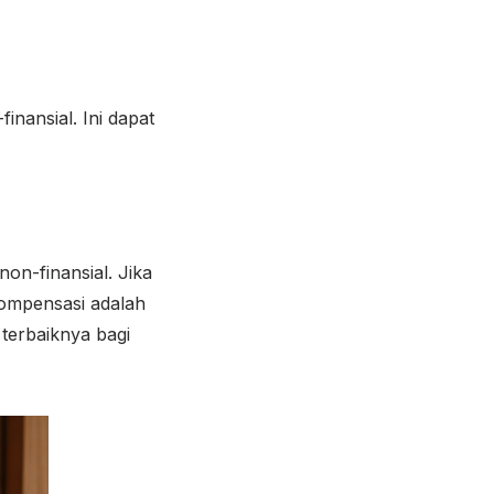
nansial. Ini dapat
on-finansial. Jika
Kompensasi adalah
terbaiknya bagi