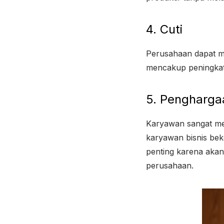
4. Cuti
Perusahaan dapat me
mencakup peningkat
5. Pengharga
Karyawan sangat men
karyawan bisnis bek
penting karena akan
perusahaan.