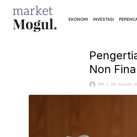
S
k
EKONOMI
INVESTASI
PERENC
i
p
t
o
Pengerti
t
h
Non Fina
e
c
P
RM
29 Januari 2
o
o
s
n
t
t
e
e
d
o
n
n
t