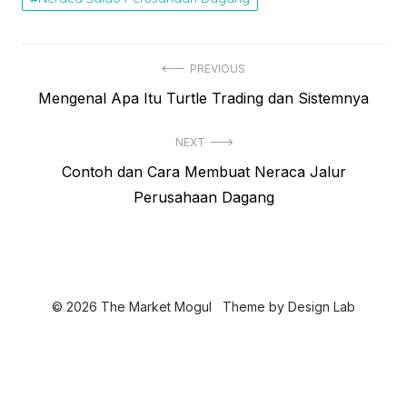
N
PREVIOUS
P
Mengenal Apa Itu Turtle Trading dan Sistemnya
a
r
v
NEXT
e
i
N
Contoh dan Cara Membuat Neraca Jalur
v
e
Perusahaan Dagang
i
g
x
o
a
t
u
s
p
s
o
i
p
© 2026 The Market Mogul
Theme by
Design Lab
s
o
p
t
s
o
:
t
s
: