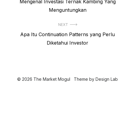
P
Mengenal Investasi Ternak Kambing Yang
a
r
Menguntungkan
v
e
i
NEXT
v
N
Apa Itu Continuation Patterns yang Perlu
i
g
e
Diketahui Investor
o
a
x
u
s
t
s
p
i
p
o
o
p
© 2026 The Market Mogul
Theme by
Design Lab
s
s
o
t
t
s
:
: