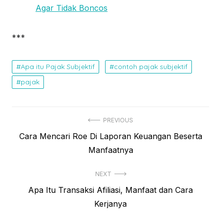
Agar Tidak Boncos
***
Apa itu Pajak Subjektif
contoh pajak subjektif
pajak
N
PREVIOUS
P
Cara Mencari Roe Di Laporan Keuangan Beserta
a
r
Manfaatnya
v
e
i
NEXT
v
N
Apa Itu Transaksi Afiliasi, Manfaat dan Cara
i
g
e
Kerjanya
o
a
x
u