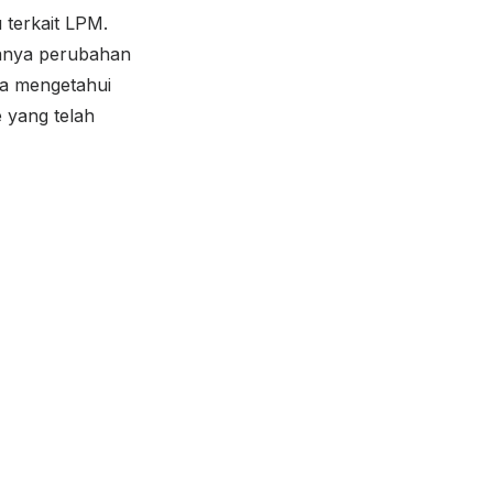
terkait LPM.
danya perubahan
sa mengetahui
e yang telah