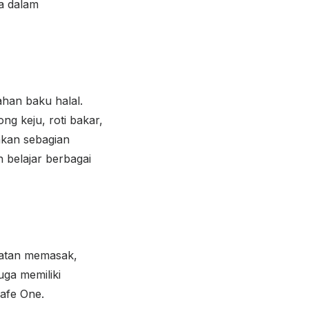
da dalam
han baku halal.
g keju, roti bakar,
akan sebagian
n belajar berbagai
alatan memasak,
uga memiliki
Cafe One.