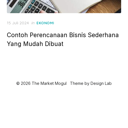
P
15 Juli 2024
in
EKONOMI
o
Contoh Perencanaan Bisnis Sederhana
s
t
Yang Mudah Dibuat
e
d
o
n
© 2026 The Market Mogul
Theme by
Design Lab