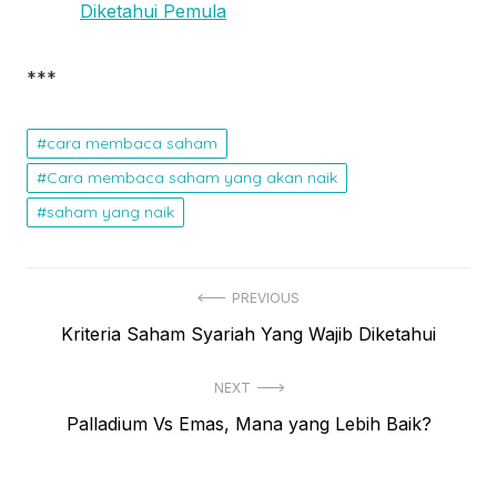
Diketahui Pemula
***
cara membaca saham
Cara membaca saham yang akan naik
saham yang naik
N
PREVIOUS
P
Kriteria Saham Syariah Yang Wajib Diketahui
a
r
v
NEXT
e
i
N
Palladium Vs Emas, Mana yang Lebih Baik?
v
e
i
g
x
o