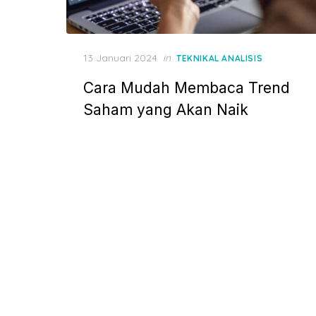
P
13 Januari 2024
in
TEKNIKAL ANALISIS
o
Cara Mudah Membaca Trend
s
t
Saham yang Akan Naik
e
d
o
n