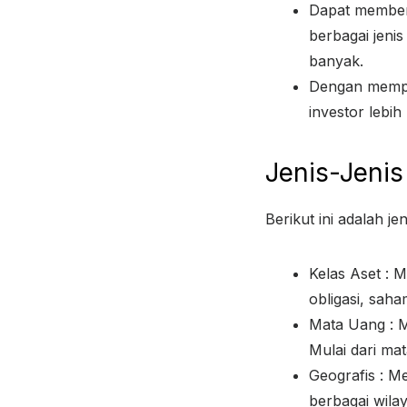
Dapat memberi
berbagai jeni
banyak.
Dengan mempe
investor lebih
Jenis-Jenis
Berikut ini adalah je
Kelas Aset : M
obligasi, sah
Mata Uang : M
Mulai dari ma
Geografis : M
berbagai wilay