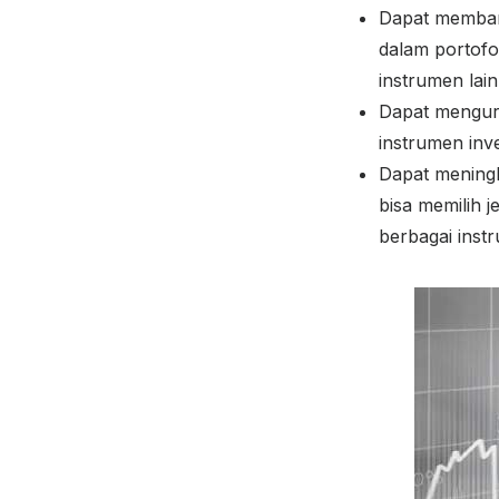
Dapat membant
dalam portofol
instrumen lai
Dapat mengura
instrumen inv
Dapat meningk
bisa memilih j
berbagai instr