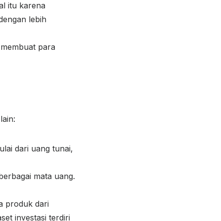
l itu karena
dengan lebih
a membuat para
lain:
lai dari uang tunai,
 berbagai mata uang.
a produk dari
t investasi terdiri