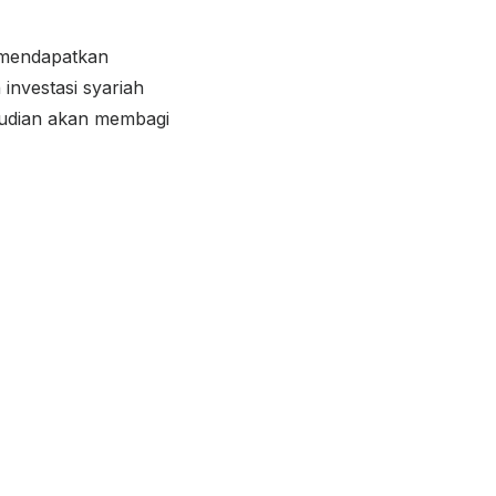
k mendapatkan
investasi syariah
emudian akan membagi