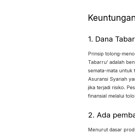
Keuntungan
1. Dana Taba
Prinsip tolong-menol
Tabarru’ adalah ben
semata-mata untuk t
Asuransi Syariah y
jika terjadi risiko.
finansial melalui to
2. Ada pembag
Menurut dasar produ