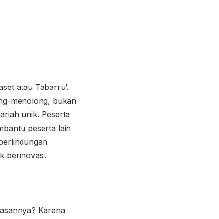
aset atau Tabarru’.
long-menolong, bukan
ariah unik. Peserta
bantu peserta lain
 perlindungan
k berinovasi.
alasannya? Karena