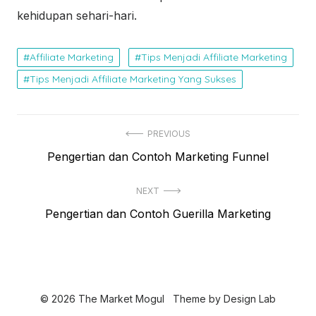
kehidupan sehari-hari.
Affiliate Marketing
Tips Menjadi Affiliate Marketing
Tips Menjadi Affiliate Marketing Yang Sukses
N
PREVIOUS
P
Pengertian dan Contoh Marketing Funnel
a
r
v
NEXT
e
i
N
Pengertian dan Contoh Guerilla Marketing
v
e
i
g
x
o
a
t
u
s
p
s
© 2026 The Market Mogul
Theme by
Design Lab
o
i
p