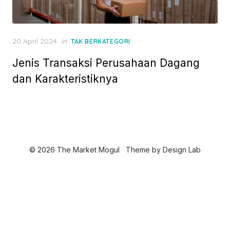
P
20 April 2024
in
TAK BERKATEGORI
o
Jenis Transaksi Perusahaan Dagang
s
t
dan Karakteristiknya
e
d
o
n
© 2026 The Market Mogul
Theme by
Design Lab