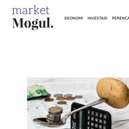
S
k
EKONOMI
INVESTASI
PERENC
i
p
t
o
t
h
e
c
o
n
t
e
n
t