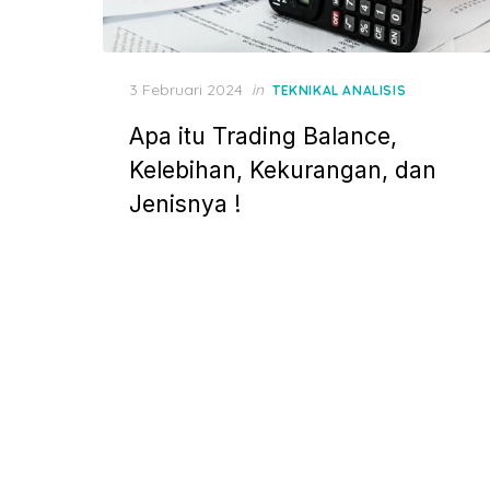
P
3 Februari 2024
in
TEKNIKAL ANALISIS
o
Apa itu Trading Balance,
s
t
Kelebihan, Kekurangan, dan
e
Jenisnya !
d
o
n