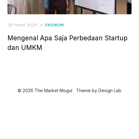
P
28 Maret 2024
in
EKONOMI
o
Mengenal Apa Saja Perbedaan Startup
s
t
dan UMKM
e
d
o
n
© 2026 The Market Mogul
Theme by
Design Lab