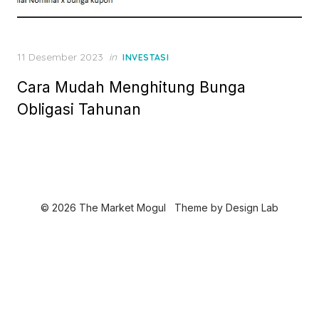
P
11 Desember 2023
in
INVESTASI
o
Cara Mudah Menghitung Bunga
s
t
Obligasi Tahunan
e
d
o
n
© 2026 The Market Mogul
Theme by
Design Lab