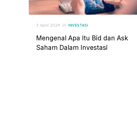
P
3 April 2024
in
INVESTASI
o
Mengenal Apa Itu Bid dan Ask
s
t
Saham Dalam Investasi
e
d
o
n