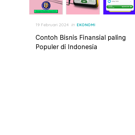
P
19 Februari 2024
in
EKONOMI
o
Contoh Bisnis Finansial paling
s
t
Populer di Indonesia
e
d
o
n