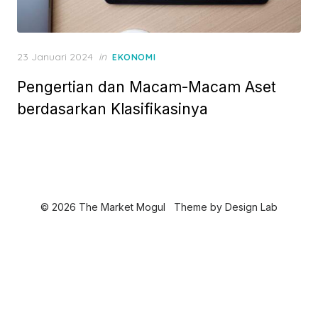
P
23 Januari 2024
in
EKONOMI
o
Pengertian dan Macam-Macam Aset
s
t
berdasarkan Klasifikasinya
e
d
o
n
© 2026 The Market Mogul
Theme by
Design Lab