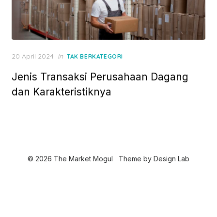
P
20 April 2024
in
TAK BERKATEGORI
o
Jenis Transaksi Perusahaan Dagang
s
t
dan Karakteristiknya
e
d
o
n
© 2026 The Market Mogul
Theme by
Design Lab