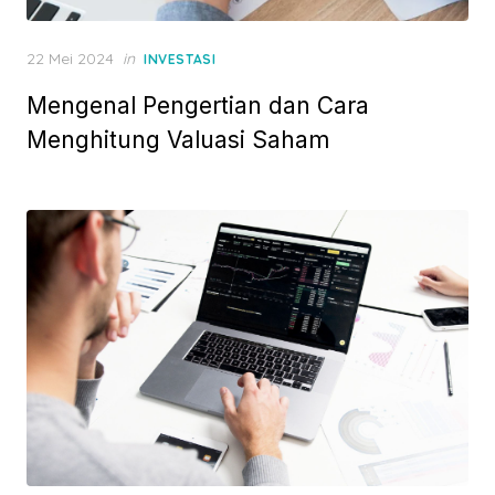
P
22 Mei 2024
in
INVESTASI
o
Mengenal Pengertian dan Cara
s
t
Menghitung Valuasi Saham
e
d
o
n