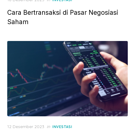
o
Cara Bertransaksi di Pasar Negosiasi
s
t
Saham
e
d
o
n
P
12 Desember 2023
in
INVESTASI
o