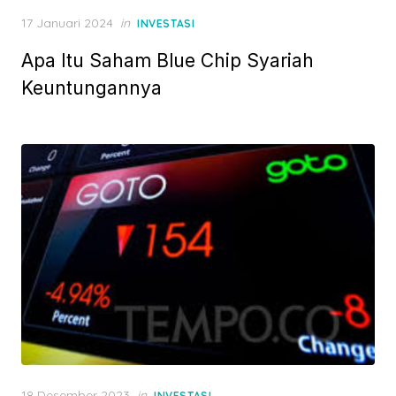
P
17 Januari 2024
in
INVESTASI
o
Apa Itu Saham Blue Chip Syariah
s
t
Keuntungannya
e
d
o
n
P
18 Desember 2023
in
INVESTASI