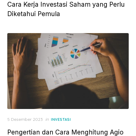
Cara Kerja Investasi Saham yang Perlu
s
t
Diketahui Pemula
e
d
o
n
P
5 Desember 2023
in
INVESTASI
o
Pengertian dan Cara Menghitung Agio
s