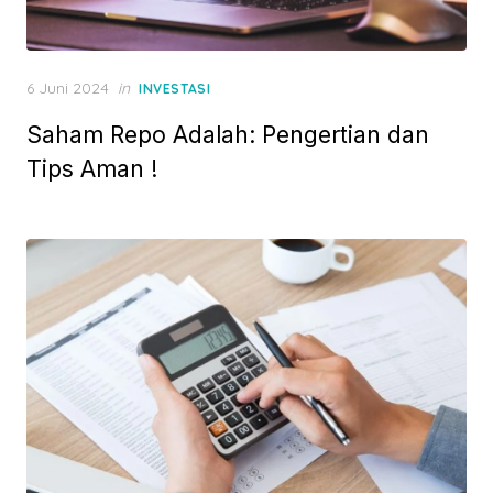
P
6 Juni 2024
in
INVESTASI
o
Saham Repo Adalah: Pengertian dan
s
t
Tips Aman !
e
d
o
n