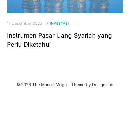
P
11 Desember 2023
in
INVESTASI
o
Instrumen Pasar Uang Syariah yang
s
t
Perlu Diketahui
e
d
o
n
© 2026 The Market Mogul
Theme by
Design Lab