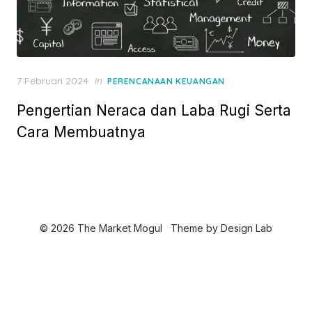
P
7 Februari 2024
in
PERENCANAAN KEUANGAN
o
Pengertian Neraca dan Laba Rugi Serta
s
t
Cara Membuatnya
e
d
o
n
© 2026 The Market Mogul
Theme by
Design Lab