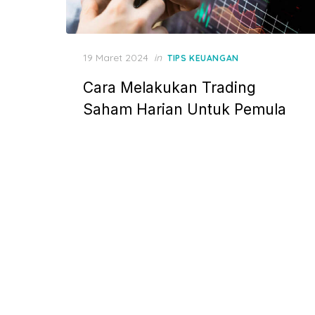
P
19 Maret 2024
in
TIPS KEUANGAN
o
Cara Melakukan Trading
s
t
Saham Harian Untuk Pemula
e
d
o
n