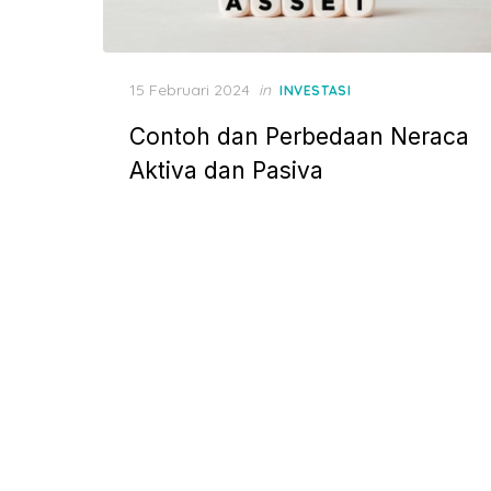
P
15 Februari 2024
in
INVESTASI
o
Contoh dan Perbedaan Neraca
s
t
Aktiva dan Pasiva
e
d
o
n