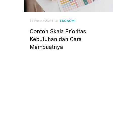
P
14 Maret 2024
in
EKONOMI
o
Contoh Skala Prioritas
s
t
Kebutuhan dan Cara
e
Membuatnya
d
o
n