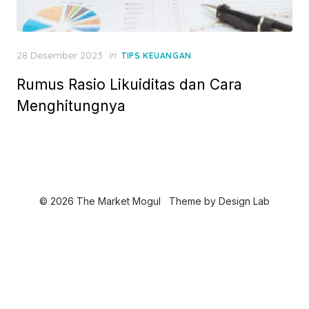
P
28 Desember 2023
in
TIPS KEUANGAN
o
Rumus Rasio Likuiditas dan Cara
s
t
Menghitungnya
e
d
o
n
© 2026 The Market Mogul
Theme by
Design Lab