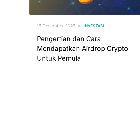
P
13 Desember 2023
in
INVESTASI
o
Pengertian dan Cara
s
t
Mendapatkan Airdrop Crypto
e
Untuk Pemula
d
o
n