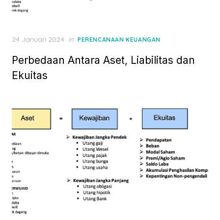
P
24 Januari 2024
in
PERENCANAAN KEUANGAN
o
Perbedaan Antara Aset, Liabilitas dan
s
t
Ekuitas
e
d
o
n