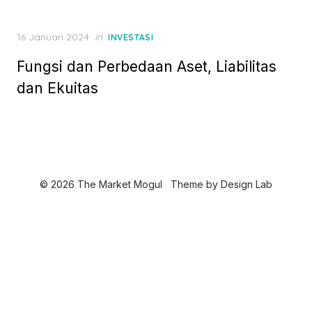
P
16 Januari 2024
in
INVESTASI
o
Fungsi dan Perbedaan Aset, Liabilitas
s
t
dan Ekuitas
e
d
o
n
© 2026 The Market Mogul
Theme by
Design Lab