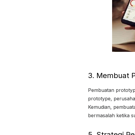
3. Membuat P
Pembuatan prototype
prototype, perusaha
Kemudian, pembuata
bermasalah ketika s
5. Strategi 