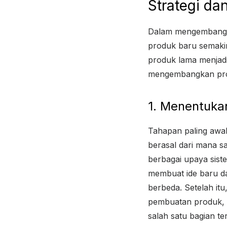
Strategi d
Dalam mengembangka
produk baru semakin
produk lama menjadi 
mengembangkan prod
1. Menentuka
Tahapan paling awa
berasal dari mana sa
berbagai upaya sist
membuat ide baru da
berbeda. Setelah it
pembuatan produk, m
salah satu bagian te