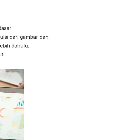
dasar
lai dari gambar dan
lebih dahulu.
t.