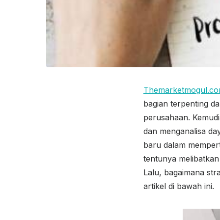
Themarketmogul.c
bagian terpenting d
perusahaan. Kemudi
dan menganalisa daya
baru dalam mempert
tentunya melibatka
Lalu, bagaimana str
artikel di bawah ini.