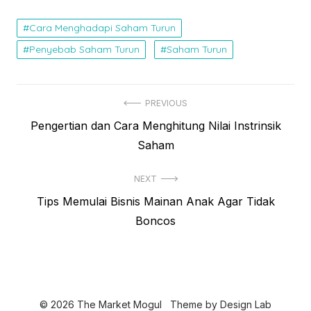
Cara Menghadapi Saham Turun
Penyebab Saham Turun
Saham Turun
N
PREVIOUS
P
Pengertian dan Cara Menghitung Nilai Instrinsik
a
r
Saham
v
e
i
NEXT
v
N
Tips Memulai Bisnis Mainan Anak Agar Tidak
i
g
e
Boncos
o
a
x
u
s
t
s
p
i
p
o
o
p
© 2026 The Market Mogul
Theme by
Design Lab