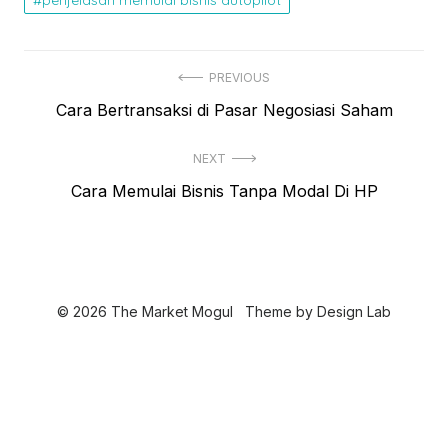
N
PREVIOUS
P
Cara Bertransaksi di Pasar Negosiasi Saham
a
r
v
NEXT
e
i
N
Cara Memulai Bisnis Tanpa Modal Di HP
v
e
i
g
x
o
a
t
u
s
p
s
© 2026 The Market Mogul
Theme by
Design Lab
o
i
p
s
o
p
t
s
o
:
t
s
: