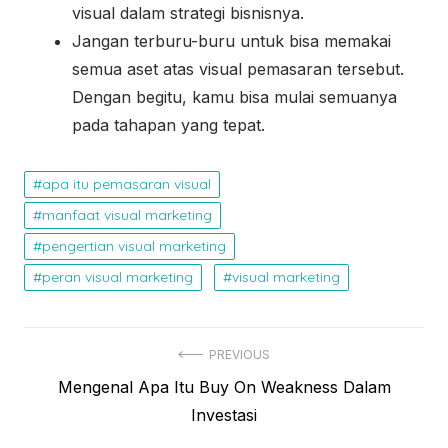
visual dalam strategi bisnisnya.
Jangan terburu-buru untuk bisa memakai
semua aset atas visual pemasaran tersebut.
Dengan begitu, kamu bisa mulai semuanya
pada tahapan yang tepat.
apa itu pemasaran visual
manfaat visual marketing
pengertian visual marketing
peran visual marketing
visual marketing
N
PREVIOUS
P
Mengenal Apa Itu Buy On Weakness Dalam
a
r
Investasi
v
e