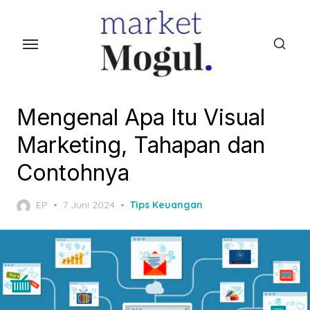
S
k
i
p
t
o
Mengenal Apa Itu Visual
t
Marketing, Tahapan dan
h
e
Contohnya
c
o
P
EP
7 Juni 2024
Tips Keuangan
o
n
s
t
t
e
e
d
n
o
t
n