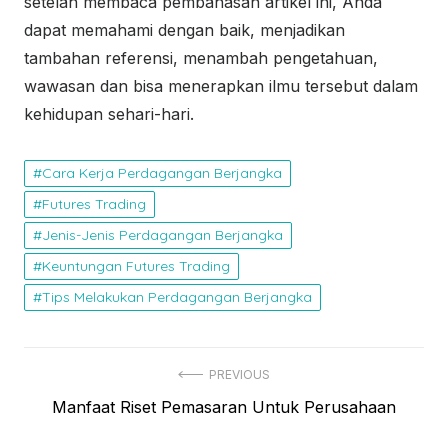
setelah membaca pembahasan artikel ini, Anda
dapat memahami dengan baik, menjadikan
tambahan referensi, menambah pengetahuan,
wawasan dan bisa menerapkan ilmu tersebut dalam
kehidupan sehari-hari.
Cara Kerja Perdagangan Berjangka
Futures Trading
Jenis-Jenis Perdagangan Berjangka
Keuntungan Futures Trading
Tips Melakukan Perdagangan Berjangka
N
PREVIOUS
P
Manfaat Riset Pemasaran Untuk Perusahaan
a
r