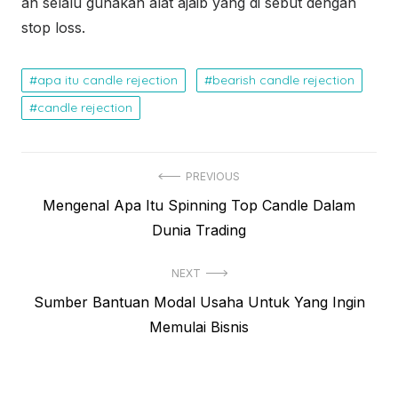
an selalu gunakan alat ajaib yang di sebut dengan
stop loss.
apa itu candle rejection
bearish candle rejection
candle rejection
N
PREVIOUS
P
Mengenal Apa Itu Spinning Top Candle Dalam
a
r
Dunia Trading
v
e
i
NEXT
v
N
Sumber Bantuan Modal Usaha Untuk Yang Ingin
i
g
e
Memulai Bisnis
o
a
x
u
s
t
s