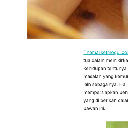
Themarketmogul.c
tua dalam memikirka
kehidupan tentunya 
masalah yang kemung
lain sebagainya. H
mempersiapkan pend
yang di berikan dal
bawah ini.