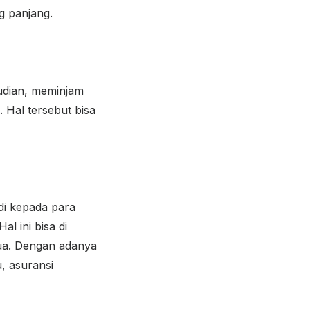
g panjang.
udian, meminjam
 Hal tersebut bisa
di kepada para
l ini bisa di
tua. Dengan adanya
, asuransi