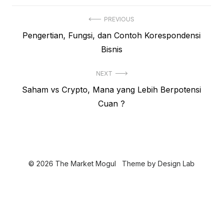
N
PREVIOUS
P
Pengertian, Fungsi, dan Contoh Korespondensi
a
r
Bisnis
v
e
i
NEXT
v
N
Saham vs Crypto, Mana yang Lebih Berpotensi
i
g
e
Cuan ?
o
a
x
u
s
t
s
p
i
p
o
o
p
© 2026 The Market Mogul
Theme by
Design Lab
s
s
o
t
t
s
:
: