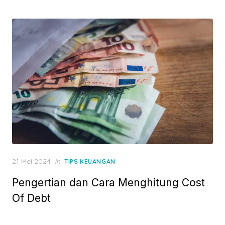
d
o
n
P
21 Mei 2024
in
TIPS KEUANGAN
o
Pengertian dan Cara Menghitung Cost
s
t
Of Debt
e
d
o