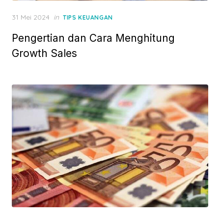
P
31 Mei 2024
in
TIPS KEUANGAN
o
Pengertian dan Cara Menghitung
s
t
Growth Sales
e
d
o
n