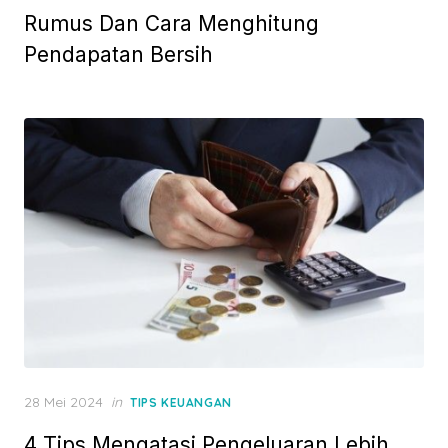
o
Rumus Dan Cara Menghitung
s
t
Pendapatan Bersih
e
d
o
n
P
28 Mei 2024
in
TIPS KEUANGAN
o
4 Tips Mengatasi Pengeluaran Lebih
s