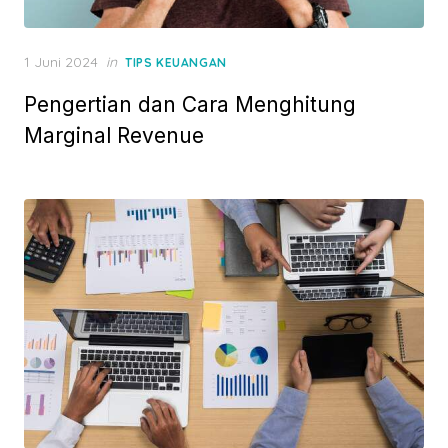
P
1 Juni 2024
in
TIPS KEUANGAN
o
Pengertian dan Cara Menghitung
s
t
Marginal Revenue
e
d
o
n