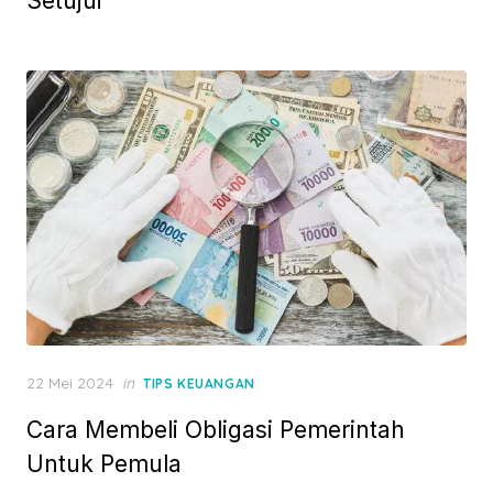
Setujui
e
d
o
n
P
22 Mei 2024
in
TIPS KEUANGAN
o
Cara Membeli Obligasi Pemerintah
s
t
Untuk Pemula
e